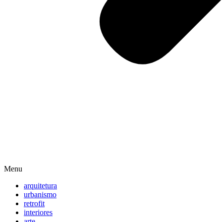
Menu
arquitetura
urbanismo
retrofit
interiores
arte