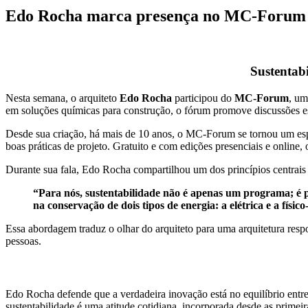
Edo Rocha marca presença no MC-Forum
Sustentab
Nesta semana, o arquiteto
Edo Rocha
participou do
MC-Forum
, um
em soluções químicas para construção, o fórum promove discussões ess
Desde sua criação, há mais de 10 anos, o MC-Forum se tornou um espaç
boas práticas de projeto. Gratuito e com edições presenciais e online, 
Durante sua fala, Edo Rocha compartilhou um dos princípios centrais d
“Para nós, sustentabilidade não é apenas um programa; é 
na conservação de dois tipos de energia: a elétrica e a físi
Essa abordagem traduz o olhar do arquiteto para uma arquitetura respo
pessoas.
Edo Rocha defende que a verdadeira inovação está no equilíbrio entre
sustentabilidade é uma atitude cotidiana, incorporada desde as primeir