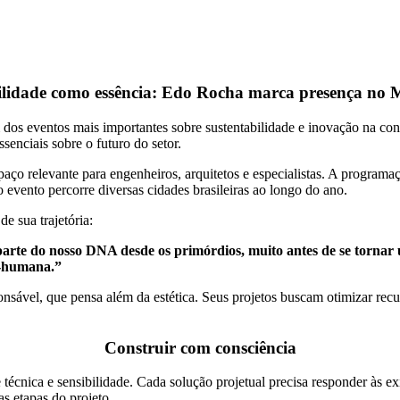
ilidade como essência: Edo Rocha marca presença n
 dos eventos mais importantes sobre sustentabilidade e inovação na con
enciais sobre o futuro do setor.
o relevante para engenheiros, arquitetos e especialistas. A programaç
o evento percorre diversas cidades brasileiras ao longo do ano.
e sua trajetória:
parte do nosso DNA desde os primórdios, muito antes de se tornar
co-humana.”
nsável, que pensa além da estética. Seus projetos buscam otimizar recu
Construir com consciência
 técnica e sensibilidade. Cada solução projetual precisa responder às e
as etapas do projeto.