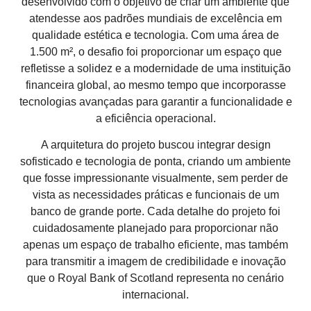
desenvolvido com o objetivo de criar um ambiente que
atendesse aos
padrões mundiais de excelência
em
qualidade estética
e
tecnologia
. Com uma área de
1.500 m²
, o desafio foi proporcionar um espaço que
refletisse a
solidez
e a
modernidade
de uma instituição
financeira global, ao mesmo tempo que incorporasse
tecnologias avançadas
para garantir a funcionalidade e
a eficiência operacional.
A arquitetura do projeto buscou integrar
design
sofisticado
e
tecnologia de ponta
, criando um ambiente
que fosse
impressionante visualmente
, sem perder de
vista as necessidades práticas e funcionais de um
banco de grande porte. Cada detalhe do projeto foi
cuidadosamente planejado para proporcionar não
apenas um espaço de trabalho eficiente, mas também
para transmitir a imagem de
credibilidade
e
inovação
que o
Royal Bank of Scotland
representa no cenário
internacional.